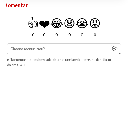
Komentar
👍
❤️
😂
😧
😭
😡
0
0
0
0
0
0
Isi komentar sepenuhnya adalah tanggung jawab pengguna dan diatur
dalam UU ITE