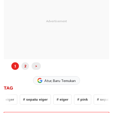
1
2
>
Atur, Baru Temukan
TAG
 eiger
# sepatu eiger
# eiger
# pink
# sepatu lari