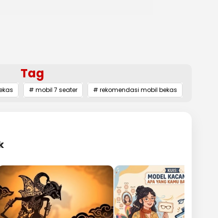
Tag
bekas
# mobil 7 seater
# rekomendasi mobil bekas
k