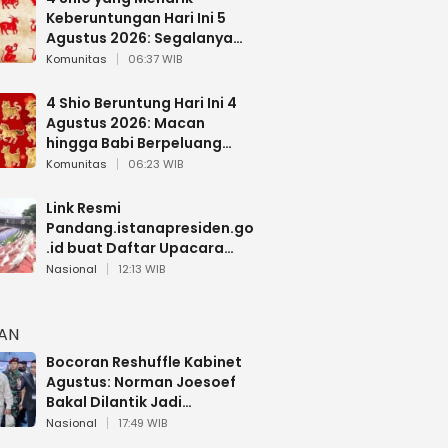
Keberuntungan Hari Ini 5
Agustus 2026: Segalanya
Berjalan Lancar
Komunitas
06:37 WIB
4 Shio Beruntung Hari Ini 4
Agustus 2026: Macan
hingga Babi Berpeluang
Dapat Kabar Baik
Komunitas
06:23 WIB
Link Resmi
Pandang.istanapresiden.go
.id buat Daftar Upacara
Bendera HUT RI di Istana
Nasional
12:13 WIB
Negara
HAN
Bocoran Reshuffle Kabinet
Agustus: Norman Joesoef
Bakal Dilantik Jadi
Wamenhan RI
Nasional
17:49 WIB