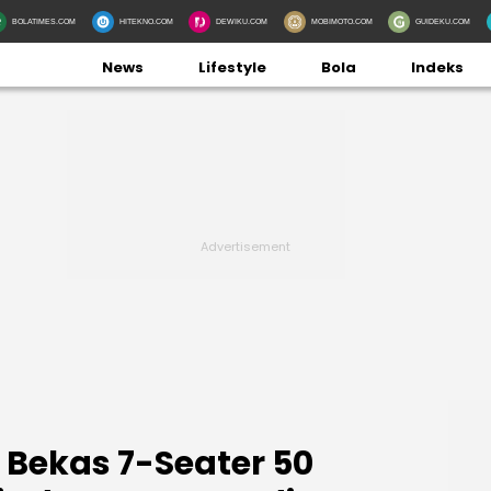
BOLATIMES.COM
HITEKNO.COM
DEWIKU.COM
MOBIMOTO.COM
GUIDEKU.COM
News
Lifestyle
Bola
Indeks
 Bekas 7-Seater 50