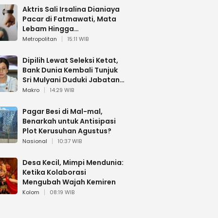
Aktris Sali Irsalina Dianiaya
Pacar di Fatmawati, Mata
Lebam Hingga
Diselamatkan Polantas
Metropolitan
15:11 WIB
Dipilih Lewat Seleksi Ketat,
Bank Dunia Kembali Tunjuk
Sri Mulyani Duduki Jabatan
Strategis
Makro
14:29 WIB
Pagar Besi di Mal-mal,
Benarkah untuk Antisipasi
Plot Kerusuhan Agustus?
Nasional
10:37 WIB
Desa Kecil, Mimpi Mendunia:
Ketika Kolaborasi
Mengubah Wajah Kemiren
Kolom
08:19 WIB