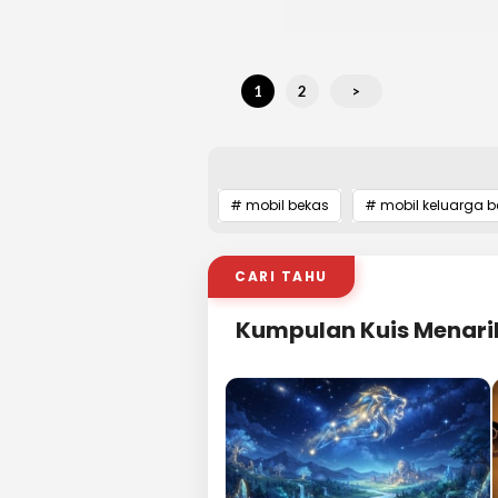
1
2
>
# mobil bekas
# mobil keluarga 
CARI TAHU
Kumpulan Kuis Menari