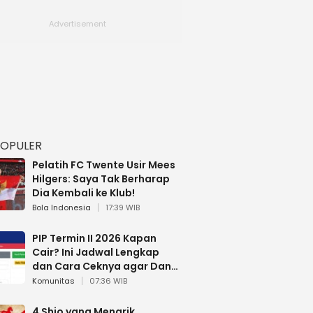
POPULER
Pelatih FC Twente Usir Mees
Hilgers: Saya Tak Berharap
Dia Kembali ke Klub!
Bola Indonesia
17:39 WIB
PIP Termin II 2026 Kapan
Cair? Ini Jadwal Lengkap
dan Cara Ceknya agar Dana
Tidak Hangus!
Komunitas
07:36 WIB
4 Shio yang Menarik