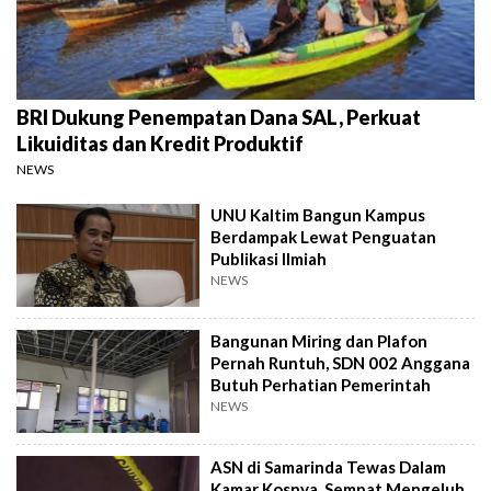
BRI Dukung Penempatan Dana SAL, Perkuat
Likuiditas dan Kredit Produktif
NEWS
UNU Kaltim Bangun Kampus
Berdampak Lewat Penguatan
Publikasi Ilmiah
NEWS
Bangunan Miring dan Plafon
Pernah Runtuh, SDN 002 Anggana
Butuh Perhatian Pemerintah
NEWS
ASN di Samarinda Tewas Dalam
Kamar Kosnya, Sempat Mengeluh