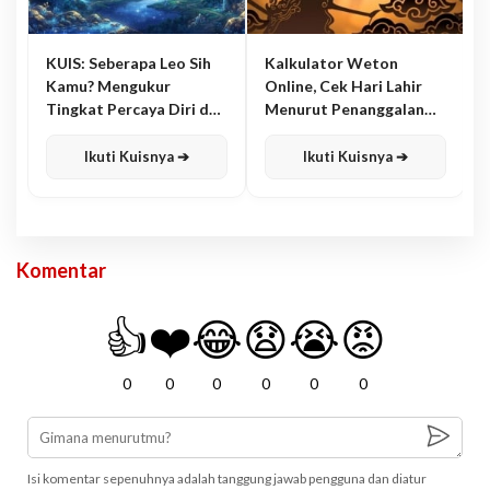
KUIS: Seberapa Leo Sih
Kalkulator Weton
Kamu? Mengukur
Online, Cek Hari Lahir
Tingkat Percaya Diri dan
Menurut Penanggalan
Karisma
Jawa
Ikuti Kuisnya ➔
Ikuti Kuisnya ➔
Komentar
👍
❤️
😂
😧
😭
😡
0
0
0
0
0
0
Isi komentar sepenuhnya adalah tanggung jawab pengguna dan diatur