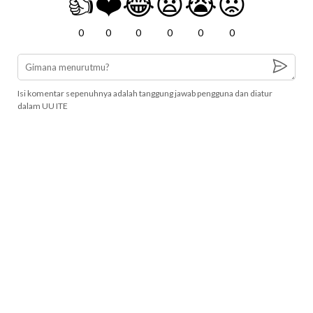
👍
❤️
😂
😧
😭
😡
0
0
0
0
0
0
Isi komentar sepenuhnya adalah tanggung jawab pengguna dan diatur
dalam UU ITE