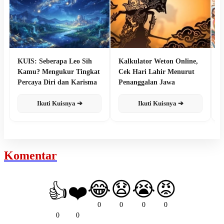
KUIS: Seberapa Leo Sih
Kalkulator Weton Online,
K
Kamu? Mengukur Tingkat
Cek Hari Lahir Menurut
P
Percaya Diri dan Karisma
Penanggalan Jawa
G
Ikuti Kuisnya ➔
Ikuti Kuisnya ➔
Komentar
😂
😧
😭
😡
👍
❤️
0
0
0
0
0
0