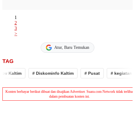
1
2
3
>
Atur, Baru Temukan
TAG
ltim
# Diskominfo Kaltim
# Pusat
# kegiatan
# 