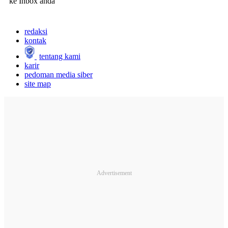
ke Inbox anda
redaksi
kontak
tentang kami
karir
pedoman media siber
site map