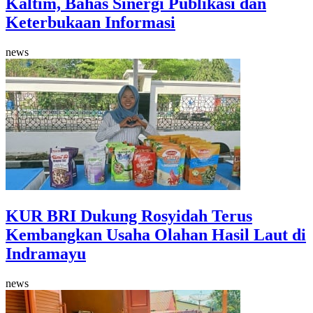
Kaltim, Bahas Sinergi Publikasi dan
Keterbukaan Informasi
news
KUR BRI Dukung Rosyidah Terus
Kembangkan Usaha Olahan Hasil Laut di
Indramayu
news