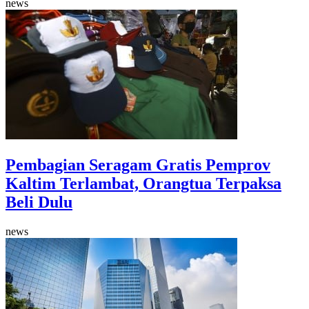
news
Pembagian Seragam Gratis Pemprov
Kaltim Terlambat, Orangtua Terpaksa
Beli Dulu
news