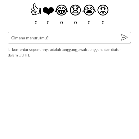
👍
❤️
😂
😧
😭
😡
0
0
0
0
0
0
Isi komentar sepenuhnya adalah tanggung jawab pengguna dan diatur
dalam UU ITE