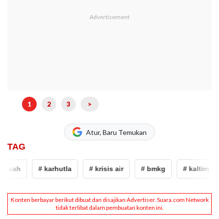
1
2
3
>
Atur, Baru Temukan
TAG
asah
# karhutla
# krisis air
# bmkg
# kaltim