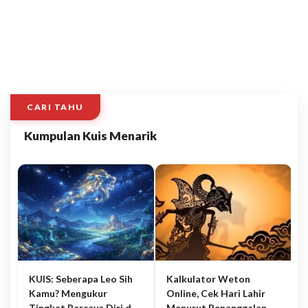
CARI TAHU
Kumpulan Kuis Menarik
KUIS: Seberapa Leo Sih
Kalkulator Weton
Kamu? Mengukur
Online, Cek Hari Lahir
Tingkat Percaya Diri dan
Menurut Penanggalan