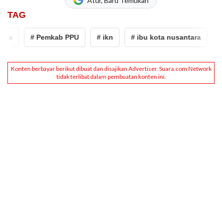
Atur, Baru Temukan
TAG
a
# Pemkab PPU
# ikn
# ibu kota nusantara
# Rp