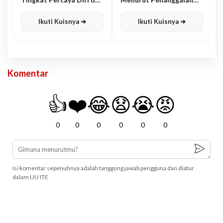
Karisma
Jawa
Ikuti Kuisnya ➔
Ikuti Kuisnya ➔
Komentar
👍
❤️
😂
😧
😭
😡
0
0
0
0
0
0
Isi komentar sepenuhnya adalah tanggung jawab pengguna dan diatur
dalam UU ITE