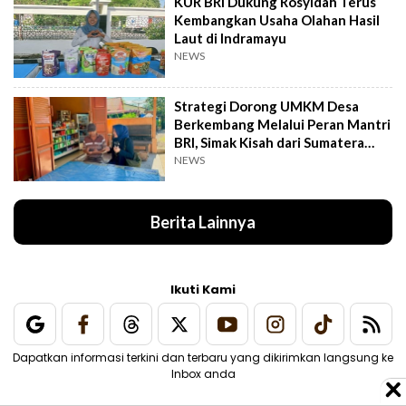
KUR BRI Dukung Rosyidah Terus
Kembangkan Usaha Olahan Hasil
Laut di Indramayu
NEWS
Strategi Dorong UMKM Desa
Berkembang Melalui Peran Mantri
BRI, Simak Kisah dari Sumatera
Utara Ini
NEWS
Berita Lainnya
Ikuti Kami
Dapatkan informasi terkini dan terbaru yang dikirimkan langsung ke
Inbox anda