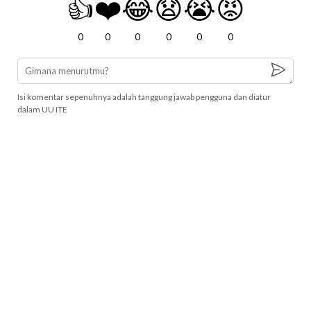
👍
❤️
😂
😧
😭
😡
0
0
0
0
0
0
Isi komentar sepenuhnya adalah tanggung jawab pengguna dan diatur
dalam UU ITE