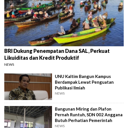
BRI Dukung Penempatan Dana SAL, Perkuat
Likuiditas dan Kredit Produktif
NEWS
UNU Kaltim Bangun Kampus
Berdampak Lewat Penguatan
Publikasi Ilmiah
NEWS
Bangunan Miring dan Plafon
Pernah Runtuh, SDN 002 Anggana
Butuh Perhatian Pemerintah
NEWS