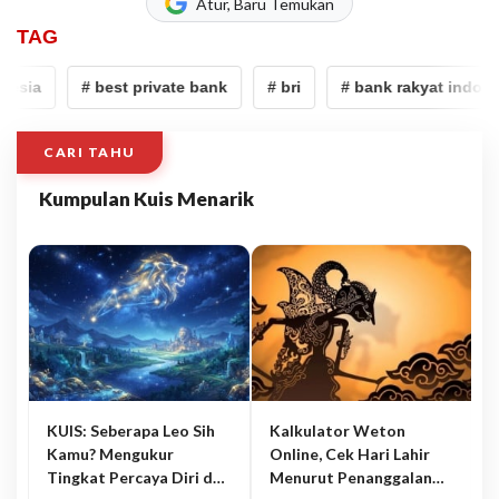
Atur, Baru Temukan
TAG
esia
# best private bank
# bri
# bank rakyat indones
CARI TAHU
Kumpulan Kuis Menarik
KUIS: Seberapa Leo Sih
Kalkulator Weton
Kamu? Mengukur
Online, Cek Hari Lahir
Tingkat Percaya Diri dan
Menurut Penanggalan