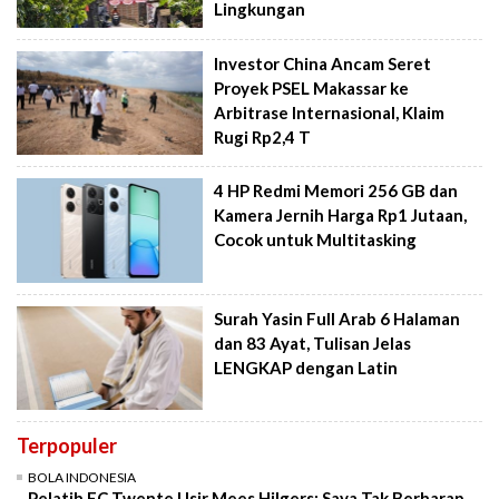
Lingkungan
Investor China Ancam Seret
Proyek PSEL Makassar ke
Arbitrase Internasional, Klaim
Rugi Rp2,4 T
4 HP Redmi Memori 256 GB dan
Kamera Jernih Harga Rp1 Jutaan,
Cocok untuk Multitasking
Surah Yasin Full Arab 6 Halaman
dan 83 Ayat, Tulisan Jelas
LENGKAP dengan Latin
Terpopuler
BOLA INDONESIA
Pelatih FC Twente Usir Mees Hilgers: Saya Tak Berharap