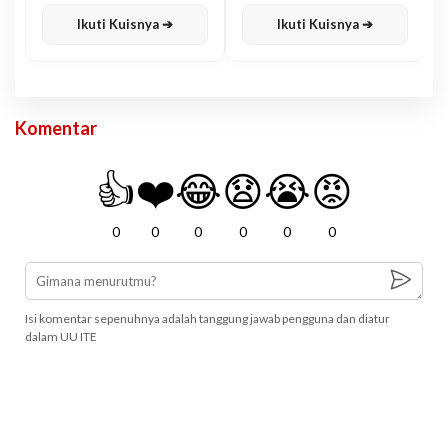
Karisma
Jawa
Ikuti Kuisnya ➔
Ikuti Kuisnya ➔
Komentar
👍
❤️
😂
😧
😭
😡
0
0
0
0
0
0
Isi komentar sepenuhnya adalah tanggung jawab pengguna dan diatur
dalam UU ITE