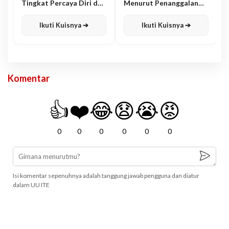
Tingkat Percaya Diri dan
Menurut Penanggalan
Karisma
Jawa
Ikuti Kuisnya ➔
Ikuti Kuisnya ➔
Komentar
👍
❤️
😂
😧
😭
😡
0
0
0
0
0
0
Isi komentar sepenuhnya adalah tanggung jawab pengguna dan diatur
dalam UU ITE