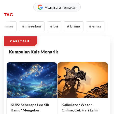
Atur, Baru Temukan
TAG
# emas
# investasi
# bri
# brimo
# emas
# i
CARI TAHU
Kumpulan Kuis Menarik
KUIS: Seberapa Leo Sih
Kalkulator Weton
Kamu? Mengukur
Online, Cek Hari Lahir