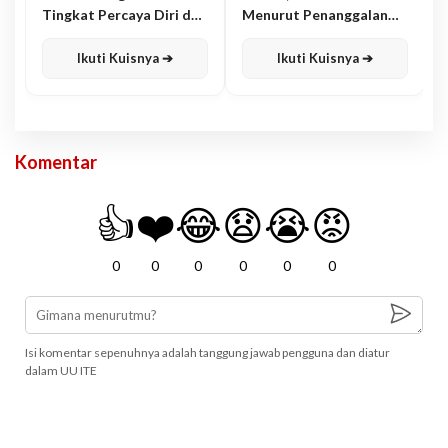
Tingkat Percaya Diri dan
Menurut Penanggalan
Karisma
Jawa
Ikuti Kuisnya ➔
Ikuti Kuisnya ➔
Komentar
👍
❤️
😂
😧
😭
😡
0
0
0
0
0
0
Isi komentar sepenuhnya adalah tanggung jawab pengguna dan diatur
dalam UU ITE