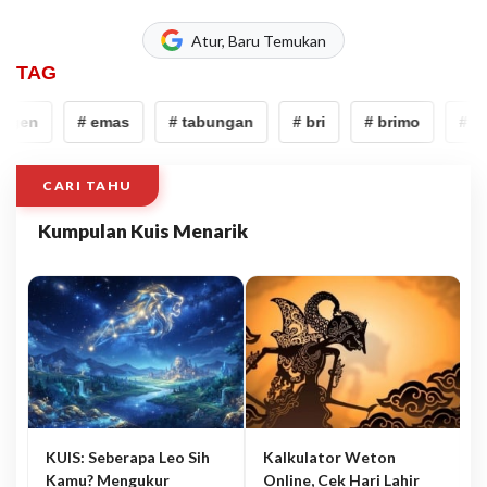
Atur, Baru Temukan
TAG
Agen
# emas
# tabungan
# bri
# brimo
# BR
CARI TAHU
Kumpulan Kuis Menarik
KUIS: Seberapa Leo Sih
Kalkulator Weton
Kamu? Mengukur
Online, Cek Hari Lahir