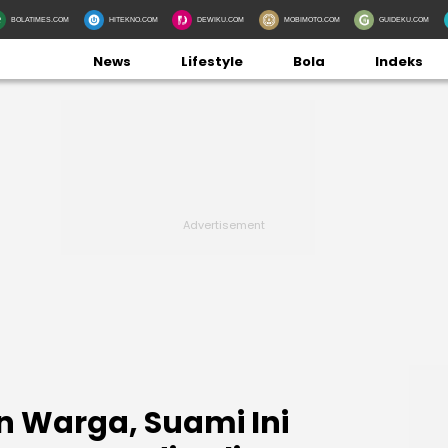
BOLATIMES.COM
HITEKNO.COM
DEWIKU.COM
MOBIMOTO.COM
GUIDEKU.COM
News
Lifestyle
Bola
Indeks
n Warga, Suami Ini