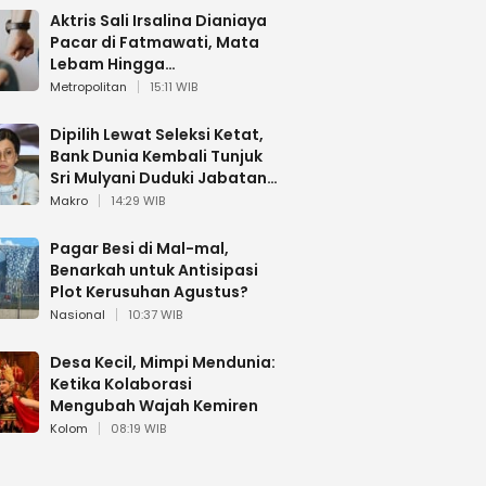
Aktris Sali Irsalina Dianiaya
Pacar di Fatmawati, Mata
Lebam Hingga
Diselamatkan Polantas
Metropolitan
15:11 WIB
Dipilih Lewat Seleksi Ketat,
Bank Dunia Kembali Tunjuk
Sri Mulyani Duduki Jabatan
Strategis
Makro
14:29 WIB
Pagar Besi di Mal-mal,
Benarkah untuk Antisipasi
Plot Kerusuhan Agustus?
Nasional
10:37 WIB
Desa Kecil, Mimpi Mendunia:
Ketika Kolaborasi
Mengubah Wajah Kemiren
Kolom
08:19 WIB