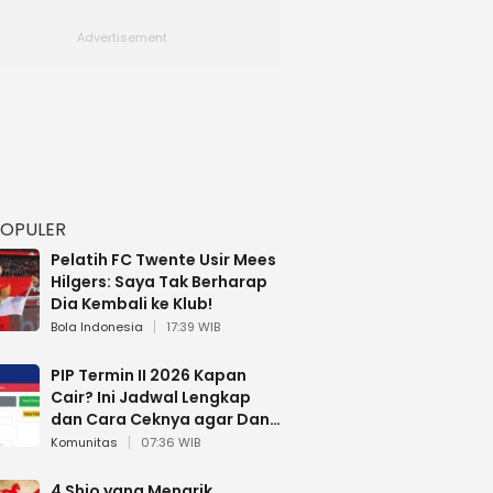
POPULER
Pelatih FC Twente Usir Mees
Hilgers: Saya Tak Berharap
Dia Kembali ke Klub!
Bola Indonesia
17:39 WIB
PIP Termin II 2026 Kapan
Cair? Ini Jadwal Lengkap
dan Cara Ceknya agar Dana
Tidak Hangus!
Komunitas
07:36 WIB
4 Shio yang Menarik