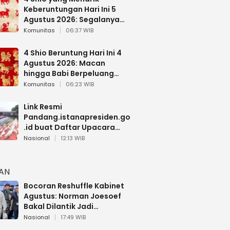
Keberuntungan Hari Ini 5
Agustus 2026: Segalanya
Berjalan Lancar
Komunitas
06:37 WIB
4 Shio Beruntung Hari Ini 4
Agustus 2026: Macan
hingga Babi Berpeluang
Dapat Kabar Baik
Komunitas
06:23 WIB
Link Resmi
Pandang.istanapresiden.go
.id buat Daftar Upacara
Bendera HUT RI di Istana
Nasional
12:13 WIB
Negara
HAN
Bocoran Reshuffle Kabinet
Agustus: Norman Joesoef
Bakal Dilantik Jadi
Wamenhan RI
Nasional
17:49 WIB