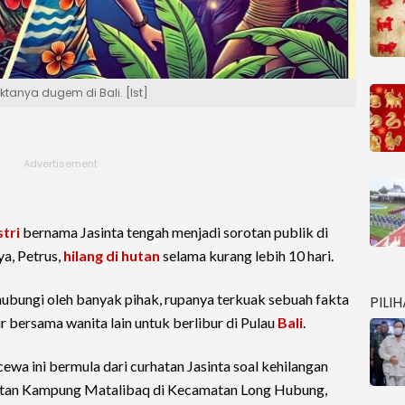
ktanya dugem di Bali. [Ist]
stri
bernama Jasinta tengah menjadi sorotan publik di
a, Petrus,
hilang di hutan
selama kurang lebih 10 hari.
hubungi oleh banyak pihak, rupanya terkuak sebuah fakta
PILI
r bersama wanita lain untuk berlibur di Pulau
Bali
.
ewa ini bermula dari curhatan Jasinta soal kehilangan
utan Kampung Matalibaq di Kecamatan Long Hubung,