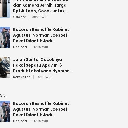
dan Kamera Jernih Harga
Rp1 Jutaan, Cocok untuk
Multitasking
Gadget
09:29 WIB
Bocoran Reshuffle Kabinet
Agustus: Norman Joesoef
Bakal Dilantik Jadi
Wamenhan RI
Nasional
17:49 WIB
Jalan Santai Cocoknya
Pakai Sepatu Apa? Ini 6
Produk Lokal yang Nyaman
Buat 17 Agustusan
Komunitas
07:10 WIB
HAN
Bocoran Reshuffle Kabinet
Agustus: Norman Joesoef
Bakal Dilantik Jadi
Wamenhan RI
Nasional
17:49 WIB