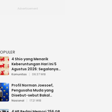
POPULER
4 Shio yang Menarik
Keberuntungan Hari Ini 5
Agustus 2026: Segalanya
Berjalan Lancar
Komunitas
06:37 WIB
Profil Norman Joesoef,
Pengusaha Muda yang
Disebut-sebut Bakal
Dilantik Jadi Wamenhan RI
Nasional
17:21 WIB
4 HP Redmi Memori 256 GB