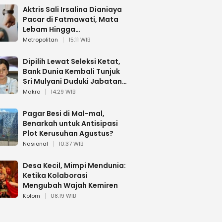
Aktris Sali Irsalina Dianiaya
Pacar di Fatmawati, Mata
Lebam Hingga
Diselamatkan Polantas
Metropolitan
15:11 WIB
Dipilih Lewat Seleksi Ketat,
Bank Dunia Kembali Tunjuk
Sri Mulyani Duduki Jabatan
Strategis
Makro
14:29 WIB
Pagar Besi di Mal-mal,
Benarkah untuk Antisipasi
Plot Kerusuhan Agustus?
Nasional
10:37 WIB
Desa Kecil, Mimpi Mendunia:
Ketika Kolaborasi
Mengubah Wajah Kemiren
Kolom
08:19 WIB