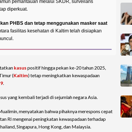
 namun pemantauan melalui SKDR, surveilans
tap diperkuat.
pkan PHBS dan tetap menggunakan masker saat
tara fasilitas kesehatan di Kaltim telah disiapkan
muncul.
tatkan
kasus
positif hingga pekan ke-20 tahun 2025,
Timur (
Kaltim
) tetap meningkatkan kewaspadaan
19
.
sus yang kembali terjadi di sejumlah negara Asia.
 Mualimin, menyatakan bahwa pihaknya merespons cepat
atan RI mengenai peningkatan kewaspadaan terhadap
Thailand, Singapura, Hong Kong, dan Malaysia.