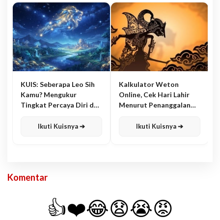
KUIS: Seberapa Leo Sih
Kalkulator Weton
Kamu? Mengukur
Online, Cek Hari Lahir
Tingkat Percaya Diri dan
Menurut Penanggalan
Karisma
Jawa
Ikuti Kuisnya ➔
Ikuti Kuisnya ➔
Komentar
👍
❤️
😂
😧
😭
😡