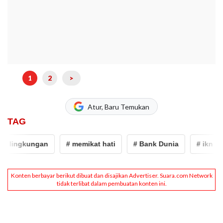
1
2
>
Atur, Baru Temukan
TAG
lingkungan
# memikat hati
# Bank Dunia
# ikn
#