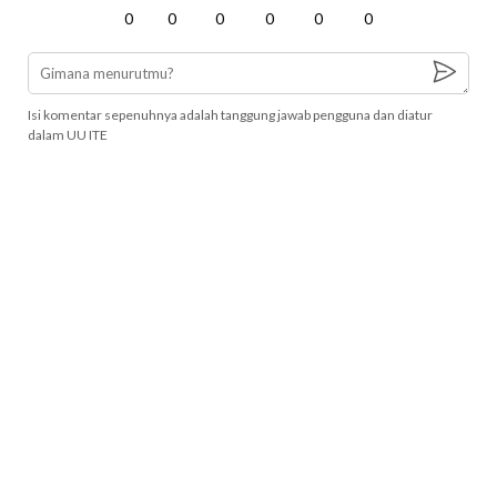
0
0
0
0
0
0
Isi komentar sepenuhnya adalah tanggung jawab pengguna dan diatur
dalam UU ITE