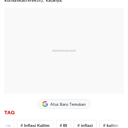
Atur, Baru Temukan
TAG
ltim
# Inflasi Kaltim
# BI
# inflasi
# kaltim
#