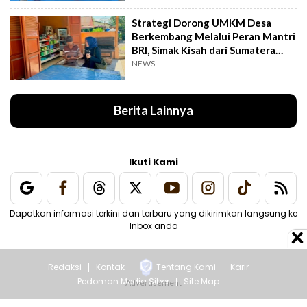
Strategi Dorong UMKM Desa
Berkembang Melalui Peran Mantri
BRI, Simak Kisah dari Sumatera
Utara Ini
NEWS
Berita Lainnya
Ikuti Kami
Dapatkan informasi terkini dan terbaru yang dikirimkan langsung ke
Inbox anda
Redaksi
Kontak
Tentang Kami
Karir
Pedoman Media Siber
Site Map