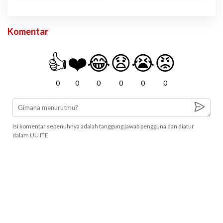
Komentar
👍
❤️
😂
😧
😭
😡
0
0
0
0
0
0
Isi komentar sepenuhnya adalah tanggung jawab pengguna dan diatur
dalam UU ITE