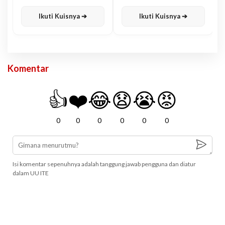
Karisma
Jawa
Ikuti Kuisnya ➔
Ikuti Kuisnya ➔
Komentar
👍
❤️
😂
😧
😭
😡
0
0
0
0
0
0
Isi komentar sepenuhnya adalah tanggung jawab pengguna dan diatur
dalam UU ITE