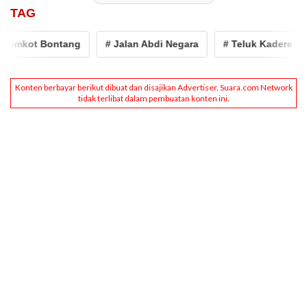
TAG
kot Bontang
# Jalan Abdi Negara
# Teluk Kadere
# 